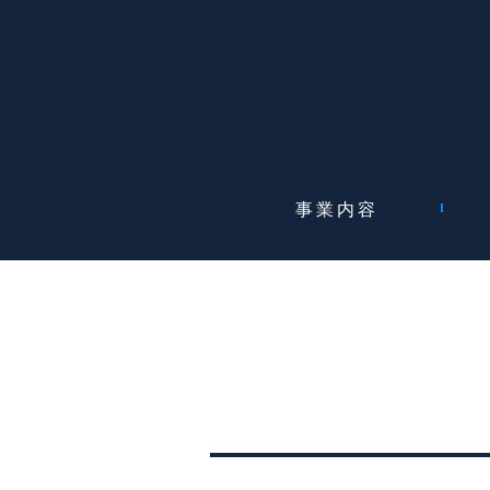
事業内容
ホイールローダ
フォークリフト
産業機械