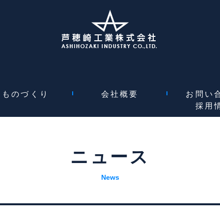
ものづくり
会社概要
お問い
採用
機械加工
設備一覧
溶接
塗装
組立
健康経営の取り組み
情報セキュリティ
SDGsの取り組み
資格取得一覧
会社概要
ご挨拶
沿革
ニュース
News