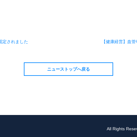
に認定されました
【健康経営】血管
ニューストップへ戻る
All Rights Re